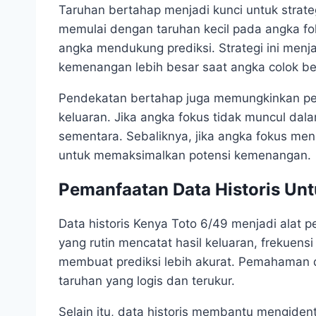
Taruhan bertahap menjadi kunci untuk strate
memulai dengan taruhan kecil pada angka fo
angka mendukung prediksi. Strategi ini men
kemenangan lebih besar saat angka colok be
Pendekatan bertahap juga memungkinkan pema
keluaran. Jika angka fokus tidak muncul dal
sementara. Sebaliknya, jika angka fokus menu
untuk memaksimalkan potensi kemenangan.
Pemanfaatan Data Historis Unt
Data historis Kenya Toto 6/49 menjadi alat p
yang rutin mencatat hasil keluaran, frekuen
membuat prediksi lebih akurat. Pemahaman 
taruhan yang logis dan terukur.
Selain itu, data historis membantu mengiden