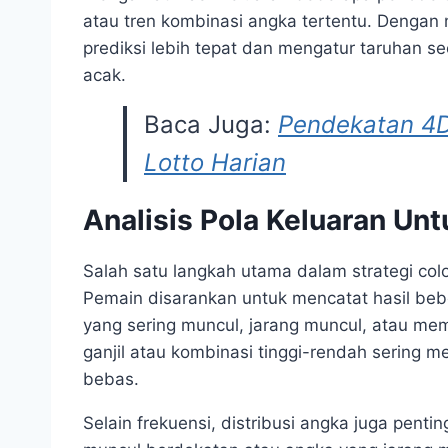
atau tren kombinasi angka tertentu. Dengan
prediksi lebih tepat dan mengatur taruhan 
acak.
Baca Juga:
Pendekatan 4D
Lotto Harian
Analisis Pola Keluaran Unt
Salah satu langkah utama dalam strategi col
Pemain disarankan untuk mencatat hasil beb
yang sering muncul, jarang muncul, atau mem
ganjil atau kombinasi tinggi-rendah sering 
bebas.
Selain frekuensi, distribusi angka juga pen