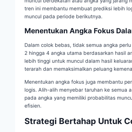
muncul berdekatan atau angka yang jarang m
tren ini membantu membuat prediksi lebih l
muncul pada periode berikutnya.
Menentukan Angka Fokus Dala
Dalam colok bebas, tidak semua angka perlu 
2 hingga 4 angka utama berdasarkan hasil ana
lebih tinggi untuk muncul dalam hasil keluara
terarah dan memaksimalkan peluang kemen
Menentukan angka fokus juga membantu pem
logis. Alih-alih menyebar taruhan ke semua
pada angka yang memiliki probabilitas muncul 
efisien.
Strategi Bertahap Untuk C