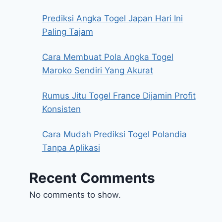
Prediksi Angka Togel Japan Hari Ini
Paling Tajam
Cara Membuat Pola Angka Togel
Maroko Sendiri Yang Akurat
Rumus Jitu Togel France Dijamin Profit
Konsisten
Cara Mudah Prediksi Togel Polandia
Tanpa Aplikasi
Recent Comments
No comments to show.