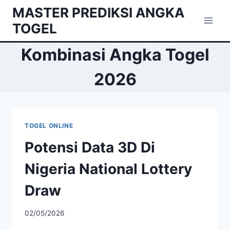
Skip
MASTER PREDIKSI ANGKA
to
TOGEL
content
Kombinasi Angka Togel
2026
TOGEL ONLINE
Potensi Data 3D Di
Nigeria National Lottery
Draw
02/05/2026