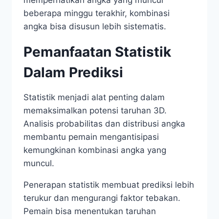
memperhatikan angka yang muncul
beberapa minggu terakhir, kombinasi
angka bisa disusun lebih sistematis.
Pemanfaatan Statistik
Dalam Prediksi
Statistik menjadi alat penting dalam
memaksimalkan potensi taruhan 3D.
Analisis probabilitas dan distribusi angka
membantu pemain mengantisipasi
kemungkinan kombinasi angka yang
muncul.
Penerapan statistik membuat prediksi lebih
terukur dan mengurangi faktor tebakan.
Pemain bisa menentukan taruhan