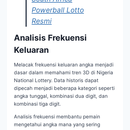
Powerball Lotto
Resmi
Analisis Frekuensi
Keluaran
Melacak frekuensi keluaran angka menjadi
dasar dalam memahami tren 3D di Nigeria
National Lottery. Data historis dapat
dipecah menjadi beberapa kategori seperti
angka tunggal, kombinasi dua digit, dan
kombinasi tiga digit.
Analisis frekuensi membantu pemain
mengetahui angka mana yang sering