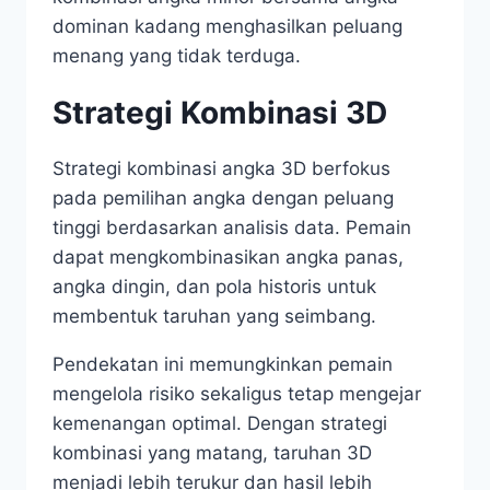
dominan kadang menghasilkan peluang
menang yang tidak terduga.
Strategi Kombinasi 3D
Strategi kombinasi angka 3D berfokus
pada pemilihan angka dengan peluang
tinggi berdasarkan analisis data. Pemain
dapat mengkombinasikan angka panas,
angka dingin, dan pola historis untuk
membentuk taruhan yang seimbang.
Pendekatan ini memungkinkan pemain
mengelola risiko sekaligus tetap mengejar
kemenangan optimal. Dengan strategi
kombinasi yang matang, taruhan 3D
menjadi lebih terukur dan hasil lebih