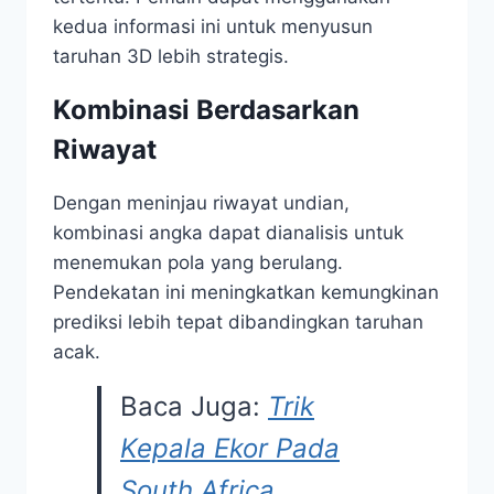
kedua informasi ini untuk menyusun
taruhan 3D lebih strategis.
Kombinasi Berdasarkan
Riwayat
Dengan meninjau riwayat undian,
kombinasi angka dapat dianalisis untuk
menemukan pola yang berulang.
Pendekatan ini meningkatkan kemungkinan
prediksi lebih tepat dibandingkan taruhan
acak.
Baca Juga:
Trik
Kepala Ekor Pada
South Africa