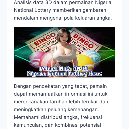
Analisis data 3D dalam permainan Nigeria
National Lottery memberikan gambaran
mendalam mengenai pola keluaran angka.
Dengan pendekatan yang tepat, pemain
dapat memanfaatkan informasi ini untuk
merencanakan taruhan lebih terukur dan
meningkatkan peluang kemenangan.
Memahami distribusi angka, frekuensi
kemunculan, dan kombinasi potensial