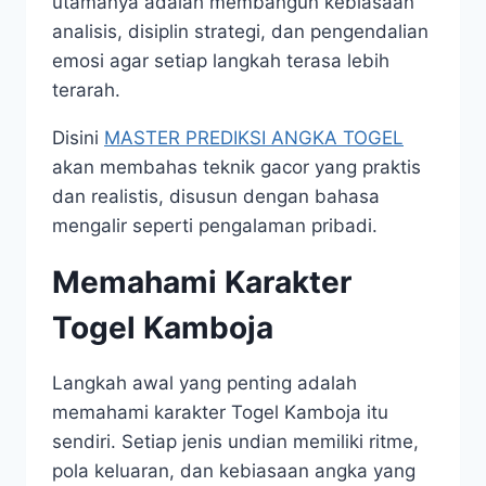
utamanya adalah membangun kebiasaan
analisis, disiplin strategi, dan pengendalian
emosi agar setiap langkah terasa lebih
terarah.
Disini
MASTER PREDIKSI ANGKA TOGEL
akan membahas teknik gacor yang praktis
dan realistis, disusun dengan bahasa
mengalir seperti pengalaman pribadi.
Memahami Karakter
Togel Kamboja
Langkah awal yang penting adalah
memahami karakter Togel Kamboja itu
sendiri. Setiap jenis undian memiliki ritme,
pola keluaran, dan kebiasaan angka yang