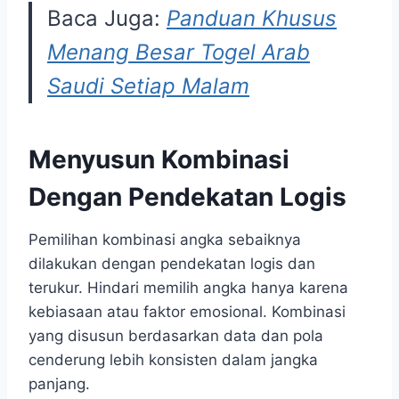
Baca Juga:
Panduan Khusus
Menang Besar Togel Arab
Saudi Setiap Malam
Menyusun Kombinasi
Dengan Pendekatan Logis
Pemilihan kombinasi angka sebaiknya
dilakukan dengan pendekatan logis dan
terukur. Hindari memilih angka hanya karena
kebiasaan atau faktor emosional. Kombinasi
yang disusun berdasarkan data dan pola
cenderung lebih konsisten dalam jangka
panjang.