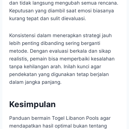
dan tidak langsung mengubah semua rencana.
Keputusan yang diambil saat emosi biasanya
kurang tepat dan sulit dievaluasi.
Konsistensi dalam menerapkan strategi jauh
lebih penting dibanding sering berganti
metode. Dengan evaluasi berkala dan sikap
realistis, pemain bisa memperbaiki kesalahan
tanpa kehilangan arah. Inilah kunci agar
pendekatan yang digunakan tetap berjalan
dalam jangka panjang.
Kesimpulan
Panduan bermain Togel Libanon Pools agar
mendapatkan hasil optimal bukan tentang