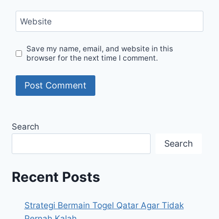
Website
Save my name, email, and website in this
browser for the next time I comment.
Search
Search
Recent Posts
Strategi Bermain Togel Qatar Agar Tidak
Pernah Kalah