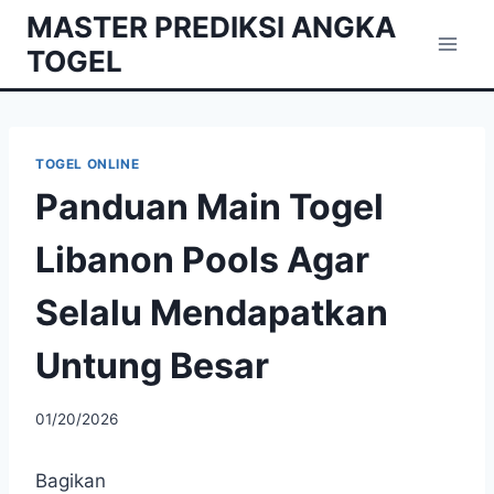
Skip
MASTER PREDIKSI ANGKA
to
TOGEL
content
TOGEL ONLINE
Panduan Main Togel
Libanon Pools Agar
Selalu Mendapatkan
Untung Besar
01/20/2026
Bagikan