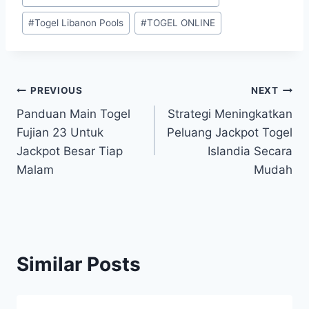
#
Togel Libanon Pools
#
TOGEL ONLINE
Post
PREVIOUS
NEXT
Panduan Main Togel
Strategi Meningkatkan
navigation
Fujian 23 Untuk
Peluang Jackpot Togel
Jackpot Besar Tiap
Islandia Secara
Malam
Mudah
Similar Posts