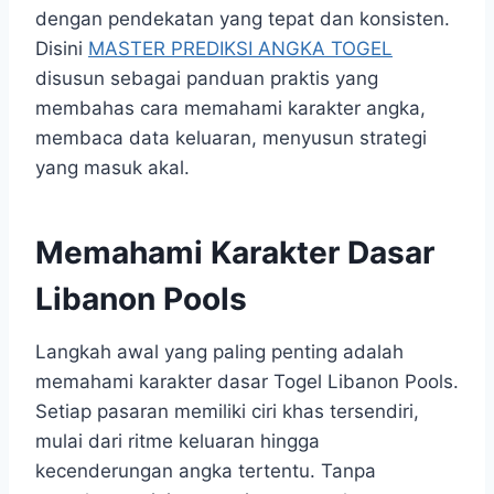
dengan pendekatan yang tepat dan konsisten.
Disini
MASTER PREDIKSI ANGKA TOGEL
disusun sebagai panduan praktis yang
membahas cara memahami karakter angka,
membaca data keluaran, menyusun strategi
yang masuk akal.
Memahami Karakter Dasar
Libanon Pools
Langkah awal yang paling penting adalah
memahami karakter dasar Togel Libanon Pools.
Setiap pasaran memiliki ciri khas tersendiri,
mulai dari ritme keluaran hingga
kecenderungan angka tertentu. Tanpa