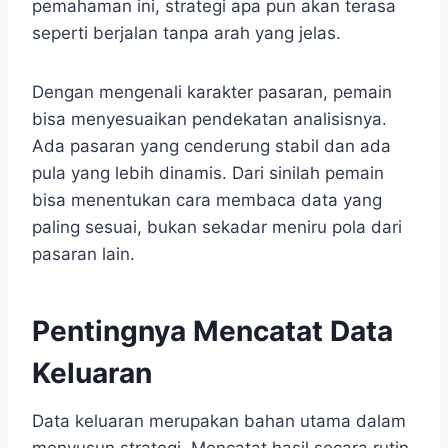
pemahaman ini, strategi apa pun akan terasa
seperti berjalan tanpa arah yang jelas.
Dengan mengenali karakter pasaran, pemain
bisa menyesuaikan pendekatan analisisnya.
Ada pasaran yang cenderung stabil dan ada
pula yang lebih dinamis. Dari sinilah pemain
bisa menentukan cara membaca data yang
paling sesuai, bukan sekadar meniru pola dari
pasaran lain.
Pentingnya Mencatat Data
Keluaran
Data keluaran merupakan bahan utama dalam