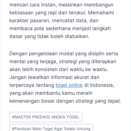
mencari cara instan, melainkan membangun
kebiasaan yang rapi dan terukur. Memahami
karakter pasaran, mencatat data, dan
membaca pola sederhana menjadi langkah
dasar yang tidak boleh diabaikan.
Dengan pengelolaan modal yang disiplin serta
mental yang terjaga, strategi yang diterapkan
akan lebih konsisten dari waktu ke waktu.
Jangan lewatkan informasi akurat dan
terpercaya tentang
togel online
di Indonesia,
yang akan membantu kamu meraih
kemenangan besar dengan strategi yang tepat.
Post
#
MASTER PREDIKSI ANGKA TOGEL
Tags:
#
Panduan Main Togel Agar Selalu Untung